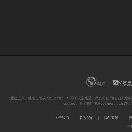
通过进入、继续使用或浏览此网站，您即被认定接受：我们将使用特定的浏览器coo
cookies。关于我们使用cookies，以及
关于我们
|
联系我们
|
隐私政策
|
Cop