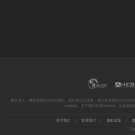
通过进入、继续使用或浏览此网站，您即被认定接受：我们将使用特定的浏览器coo
cookies。关于我们使用cookies，以及
关于我们
|
联系我们
|
隐私政策
|
Cop