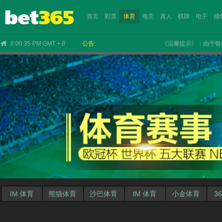
首页
彩票
体育
电竞
真人
棋牌
电子
捕
8:00:35 PM GMT + 8
公告:
《温馨提示》：由于银行卡
NEXTSPIN
EEAI
沙巴
KS
IM
双赢
IM
WAZDAN
CHOICE
ICG
乐游
IM
雷火
VR
CHOICE
BBIN
365
CR
PP
IM 体育
熊猫体育
沙巴体育
IM 体育
小金体育
3