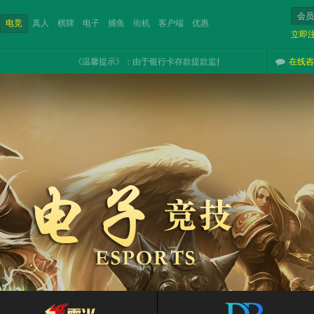
电竞
真人
棋牌
电子
捕鱼
街机
客户端
优惠
立即
《温馨提示》：由于银行卡存款提款监控严格，建议您游戏账户储备足够资金
在线咨
N
雷火
VR
CHOICE
BBIN
365
CR
PP
BBIN
DB
YoPlay
DB
三昇
WE
VG
小艾