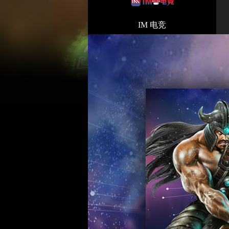
IM 电竞