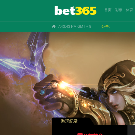
首页
彩票
体育
7:43:44 PM GMT + 8
公告:
NEXTSPIN
EEAI
沙巴
KS
IM
双赢
IM
WAZDA
CHOICE
ICG
乐游
IM
游玩纪录