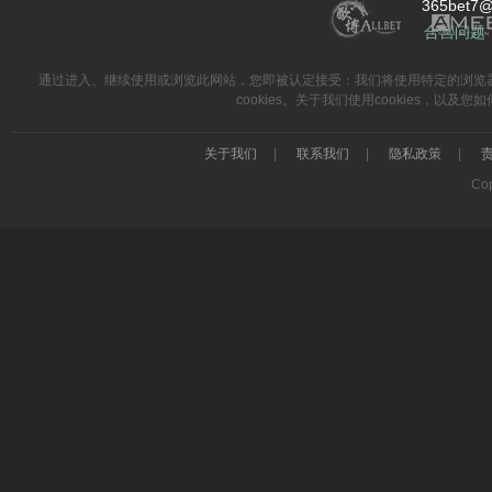
365bet7@
合营问题
通过进入、继续使用或浏览此网站，您即被认定接受：我们将使用特定的浏览器coo
cookies。关于我们使用cookies，以及
关于我们
|
联系我们
|
隐私政策
|
Cop