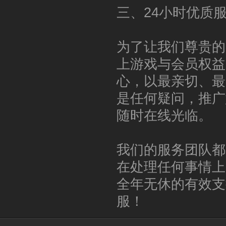
三、24小时优质
为了让我们尊贵的
上游戏与会员权益
心，以最亲切、最
是任何疑问，推广
随时在线光临。
我们的服务团队都
在处理任何事情上
全年无休的有效支
服！